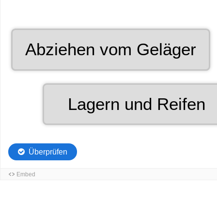
Grabbable
Abziehen vom Geläger
10
of
12.
Grabbable
Lagern und Reifen
11
of
12.
Überprüfen
Embed