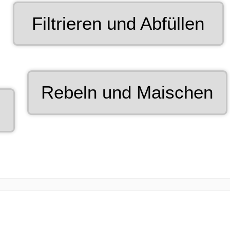
Grabbable
Filtrieren und Abfüllen
12
of
12.
Grabbable
Rebeln und Maischen
7
of
12.