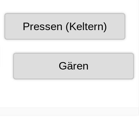
Grabbable
Pressen (Keltern)
8
of
12.
Grabbable
Gären
9
of
12.