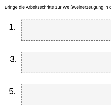
Bringe die Arbeitsschritte zur Weißweinerzeugung in d
Dropzone
1.
1
of
6.
Dropzone
3.
3
of
6.
Dropzone
5.
5
of
6.