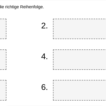
ie richtige Reihenfolge.
Dropzone
2.
2
of
6.
Dropzone
4.
4
of
6.
Dropzone
6.
6
of
6.